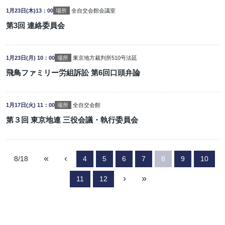
1月23日(木)13：00
場所
全自交会館会議室
第3回 連絡委員会
1月23日(月) 10：00
場所
東京地方裁判所510号法廷
飛鳥ファミリー労組訴訟 第6回口頭弁論
1月17日(火) 11：00
場所
全自交会館
第３回 東京地連 三役会議・執行委員会
«
‹
8/18
4
5
6
7
8
9
10
›
»
11
12