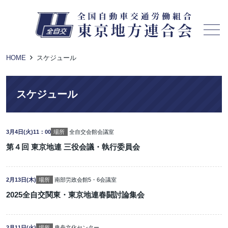
メニュー
HOME
スケジュール
スケジュール
3月4日(火)11：00
場所
全自交会館会議室
第４回 東京地連 三役会議・執行委員会
2月13日(木)
場所
南部労政会館5・6会議室
2025全自交関東・東京地連春闘討論集会
2月11日(火)
場所
曳舟文化センター