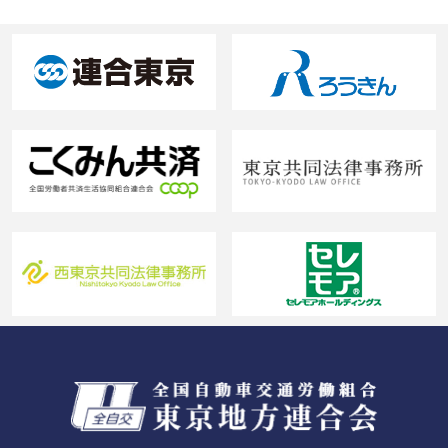
ゲ
ー
シ
ョ
ン