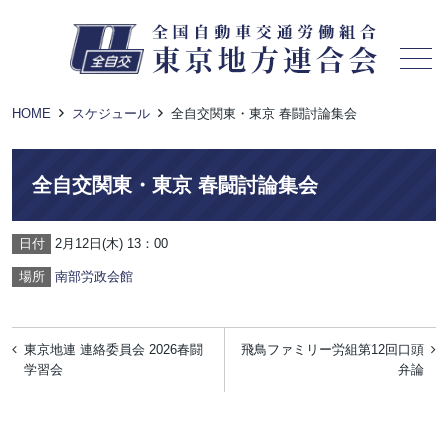
メニュー
HOME
スケジュール
全自交関東・東京 春闘討論集会
全自交関東・東京 春闘討論集会
日付
2月12日(木) 13：00
場所
南部労政会館
投
東京地連 連絡委員会 2026春闘
飛鳥ファミリー労組第12回口頭
稿
学習会
弁論
ナ
ビ